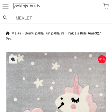
Skip
Skip
to
to
navigation
content
Mājas
Bērnu paklāji un paklājiņi
Paklājs Kids Ami-327
Pink
-23%
🔍