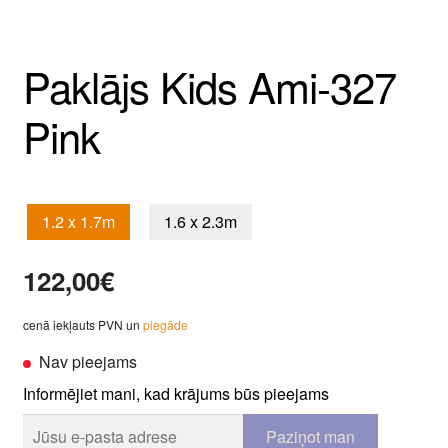
Paklājs Kids Ami-327
Pink
1.2 x 1.7m
1.6 x 2.3m
122,00
€
cenā iekļauts PVN un
piegāde
Nav pieejams
Informējiet mani, kad krājums būs pieejams