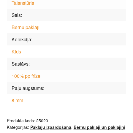
Taisnstūris
Stils
Bērnu paklāji
Kolekcija
Kids
Sastāvs
100% pp frīze
Pāļu augstums
8 mm
Produkta kods:
25020
Kategorijas:
Paklāju izpārdošana
,
Bērnu paklāji un paklājiņi