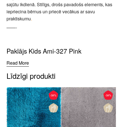
sajūtu ikdienā. Stilīgs, drošs pavadošs elements, kas
iepriecina bērnus un priecē vecākus ar savu
praktiskumu
.
——-
Paklājs Kids Ami-327 Pink
Read More
Līdzīgi produkti
-50%
-50%