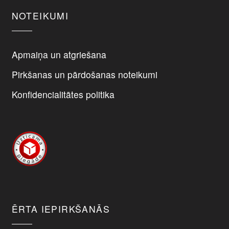
page
NOTEIKUMI
Apmaiņa un atgriešana
Pirkšanas un pārdošanas noteikumi
Konfidencialitātes politika
ĒRTA IEPIRKŠANĀS