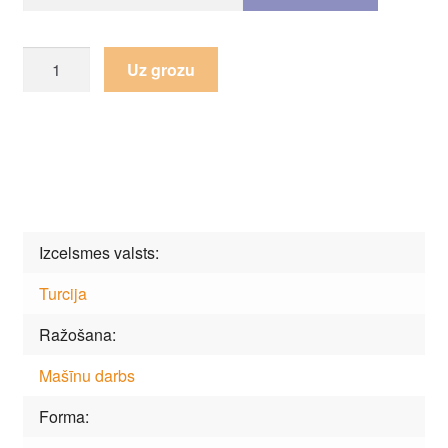
Paklājs
Uz grozu
Kids
Ami-
327
Pink
daudzums
Izcelsmes valsts
Turcija
Ražošana
Mašīnu darbs
Forma