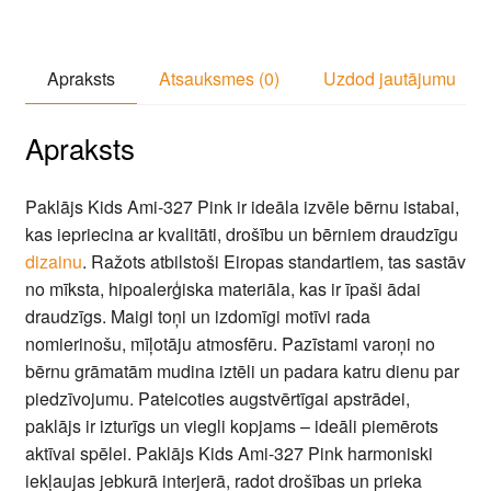
Apraksts
Atsauksmes (0)
Uzdod jautājumu
Apraksts
Paklājs Kids Ami-327 Pink ir ideāla izvēle bērnu istabai,
kas iepriecina ar kvalitāti, drošību un bērniem draudzīgu
dizainu
. Ražots atbilstoši Eiropas standartiem, tas sastāv
no mīksta, hipoalerģiska materiāla, kas ir īpaši ādai
draudzīgs. Maigi toņi un izdomīgi motīvi rada
nomierinošu, mīļotāju atmosfēru. Pazīstami varoņi no
bērnu grāmatām mudina iztēli un padara katru dienu par
piedzīvojumu. Pateicoties augstvērtīgai apstrādei,
paklājs ir izturīgs un viegli kopjams – ideāli piemērots
aktīvai spēlei. Paklājs Kids Ami-327 Pink harmoniski
iekļaujas jebkurā interjerā, radot drošības un prieka