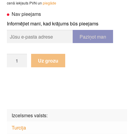
cenā iekļauts PVN un
piegāde
Nav pieejams
Informējiet mani, kad krājums būs pieejams
Paklājs
Uz grozu
Salvatore
Apartment
CN81A
Yellow-
Cream
daudzums
Izcelsmes valsts
Turcija