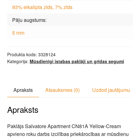
93% eikalipta zīds, 7% zīds
Pāļu augstums
5 mm
Produkta kods:
3328124
Kategorija:
Mūsdienīgi istabas paklāji un grīdas segumi
Apraksts
Atsauksmes (0)
Uzdod jautājumu
Apraksts
Paklājs Salvatore Apartment CN81A Yellow-Cream
apvieno roku darbs izcilības priekšrocības ar mūsdienu