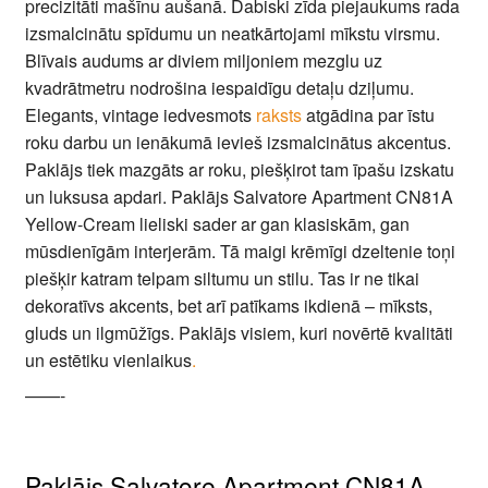
precizitāti mašīnu aušanā. Dabiski zīda piejaukums rada
izsmalcinātu spīdumu un neatkārtojami mīkstu virsmu.
Blīvais audums ar diviem miljoniem mezglu uz
kvadrātmetru nodrošina iespaidīgu detaļu dziļumu.
Elegants, vintage iedvesmots
raksts
atgādina par īstu
roku darbu un ienākumā ievieš izsmalcinātus akcentus.
Paklājs tiek mazgāts ar roku, piešķirot tam īpašu izskatu
un luksusa apdari. Paklājs Salvatore Apartment CN81A
Yellow-Cream lieliski sader ar gan klasiskām, gan
mūsdienīgām interjerām. Tā maigi krēmīgi dzeltenie toņi
piešķir katram telpam siltumu un stilu. Tas ir ne tikai
dekoratīvs akcents, bet arī patīkams ikdienā – mīksts,
gluds un ilgmūžīgs. Paklājs visiem, kuri novērtē kvalitāti
un estētiku vienlaikus
.
——-
Paklājs Salvatore Apartment CN81A