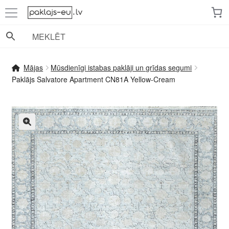
Skip
Skip
to
to
navigation
content
Mājas
Mūsdienīgi istabas paklāji un grīdas segumi
Paklājs Salvatore Apartment CN81A Yellow-Cream
🔍