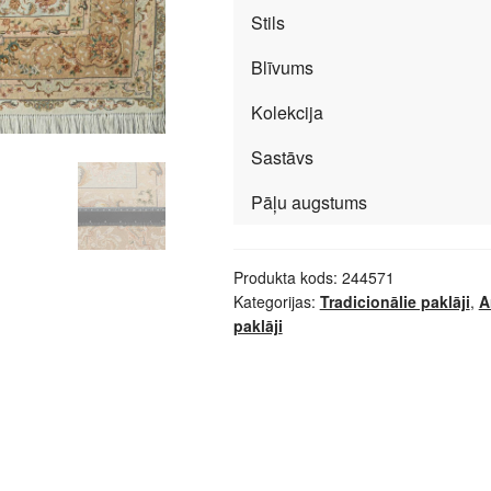
Stils
Blīvums
Kolekcija
Sastāvs
Pāļu augstums
Produkta kods:
244571
Kategorijas:
Tradicionālie paklāji
,
A
paklāji