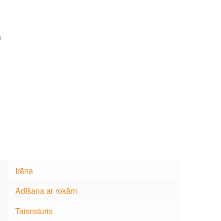
ā
Irāna
Adīšana ar rokām
Taisnstūris