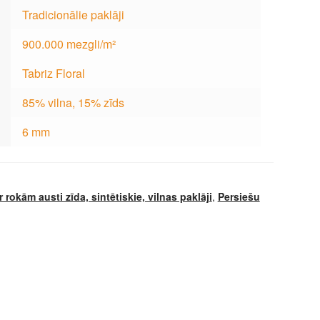
Tradicionālie paklāji
900.000 mezgli/m²
Tabriz Floral
85% vilna, 15% zīds
6 mm
r rokām austi zīda, sintētiskie, vilnas paklāji
,
Persiešu