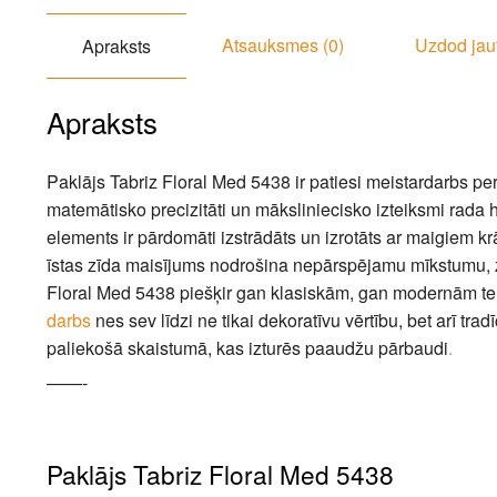
Atsauksmes (0)
Uzdod jau
Apraksts
Apraksts
Paklājs Tabriz Floral Med 5438 ir patiesi meistardarbs p
matemātisko precizitāti un māksliniecisko izteiksmi rad
elements ir pārdomāti izstrādāts un izrotāts ar maigiem k
īstas zīda maisījums nodrošina nepārspējamu mīkstumu, z
Floral Med 5438 piešķir gan klasiskām, gan modernām tel
darbs
nes sev līdzi ne tikai dekoratīvu vērtību, bet arī tr
paliekošā skaistumā, kas izturēs paaudžu pārbaudi
.
——-
Paklājs Tabriz Floral Med 5438