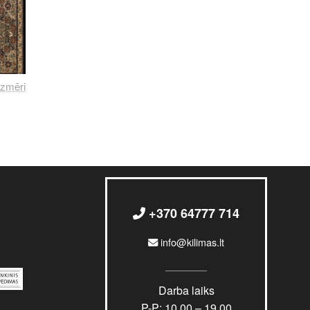
Izmēri
+370 64777 714
info@kilimas.lt
Darba laiks
P-P: 10.00 – 19.00