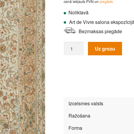
cenā iekļauts PVN un
piegāde
Noliktavā
Art de Vivre salona ekspozīcij
Bezmaksas piegāde
Paklājs
Uz grozu
Tabriz
Floral
Med
5438
daudzums
Izcelsmes valsts
Ražošana
Forma