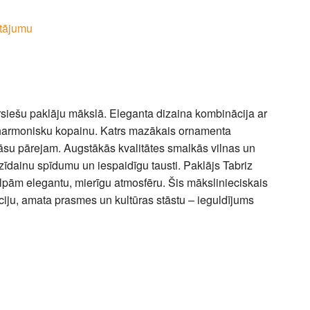
tājumu
ersiešu paklāju mākslā. Eleganta dizaina kombinācija ar
a harmonisku kopainu. Katrs mazākais ornamenta
rāsu pārejam. Augstākās kvalitātes smalkās vilnas un
īdainu spīdumu un iespaidīgu tausti. Paklājs Tabriz
pām elegantu, mierīgu atmosfēru. Šis mākslinieciskais
adīciju, amata prasmes un kultūras stāstu – ieguldījums