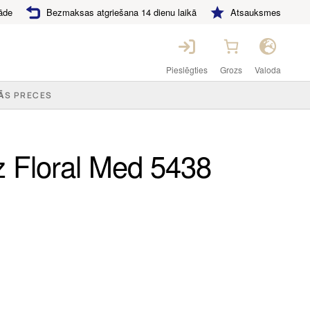
āde
Bezmaksas atgriešana 14 dienu laikā
Atsauksmes
Pieslēgties
Grozs
Valoda
ĀS PRECES
z Floral Med 5438