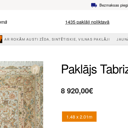
Bezmaksas pieg
jomā
1435
paklāji noliktavā
AR ROKĀM AUSTI ZĪDA, SINTĒTISKIE, VILNAS PAKLĀJI
JAUN
Paklājs Tabri
8 920,00
€
1.48 x 2.01m