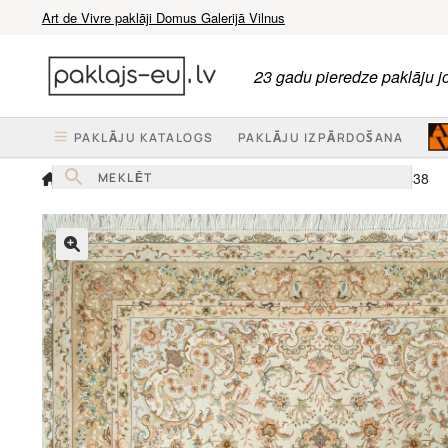
Art de Vivre paklāji Domus Galerijā Vilnus
Skip
Skip
to
to
23 gadu pieredze paklāju 
navigation
content
PAKLĀJU KATALOGS
PAKLĀJU IZPĀRDOŠANA
Mājas
Persiešu paklāji
Paklājs Tabriz Floral Med 5438
🔍